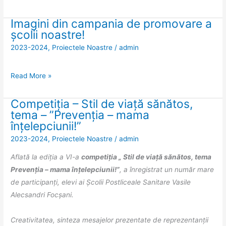
a,
15
Imagini din campania de promovare a
Imagini
școlii noastre!
–
din
16
2023-2024
,
Proiectele Noastre
/
admin
campania
aprilie
de
2025
promovare
Read More »
a
școlii
Competiția – Stil de viață sănătos,
Competiția
noastre!
tema – ”Prevenția – mama
–
înțelepciunii!”
Stil
2023-2024
,
Proiectele Noastre
/
admin
de
viață
Aflată la ediția a VI-a
competiția „ Stil de viață sănătos, tema
sănătos,
Prevenția – mama înțelepciunii!”
, a înregistrat un număr mare
tema
de participanți, elevi ai Școlii Postliceale Sanitare Vasile
–
Alecsandri Focșani.
”Prevenția
–
Creativitatea, sinteza mesajelor prezentate de reprezentanții