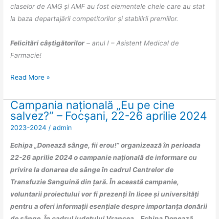
mama
claselor de AMG și AMF au fost elementele cheie care au stat
înțelepciunii!”
la baza departajării competitorilor și stabilirii premiilor.
Felicitări câștigătorilor
– anul I – Asistent Medical de
Farmacie!
Read More »
Campania națională „Eu pe cine
Campania
salvez?” – Focșani, 22-26 aprilie 2024
națională
2023-2024
/
admin
„Eu
pe
Echipa „Donează sânge, fii erou!” organizează în perioada
cine
22-26 aprilie 2024 o campanie națională de informare cu
salvez?”
privire la donarea de sânge în cadrul Centrelor de
–
Transfuzie Sanguină din țară. În această campanie,
Focșani,
voluntarii proiectului vor fi prezenți în licee și universități
22-
pentru a oferi informații esențiale despre importanța donării
26
de sânge. În cadrul județului Vrancea, „Echipa Donează