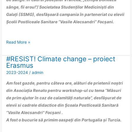
aprilie
sânge, fii erou!”/ Societatea Studenților Mediciniști din
2024
Galați (SSMG), desfășoară campania în parteneriat cu elevii
Școlii Postliceale Sanitare “Vasile Alecsandri” Focșani.
Read More »
#RESIST! Climate change – proiect
#RESIST!
Erasmus
Climate
2023-2024
/
admin
change
–
Am fost gazde, pentru câteva ore, alături de prietenii noștri
proiect
din Asociația Renato pentru workshop-ul cu tema “Măsuri
Erasmus
de prim ajutor în caz de calamități naturale”, desfășurat de
elevii si cadrele didactice din Școala Postliceală Sanitară
“Vasile Alecsandri” Focșani .
A fost o bucurie să primim oaspeți din Portugalia și Turcia.