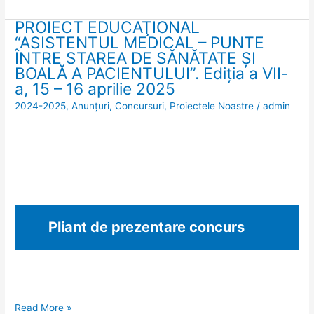
de
Dezvoltare
PROIECT EDUCAŢIONAL
PROIECT
“ASISTENTUL MEDICAL – PUNTE
Rurală
EDUCAŢIONAL
ÎNTRE STAREA DE SĂNĂTATE ȘI
(PNDR):
“ASISTENTUL
BOALĂ A PACIENTULUI”. Ediția a VII-
”VIITORUL
MEDICAL
a, 15 – 16 aprilie 2025
DE
–
2024-2025
,
Anunțuri
,
Concursuri
,
Proiectele Noastre
/
admin
MAINE,
PUNTE
INCEPE
ÎNTRE
AZI!”
STAREA
DE
SĂNĂTATE
ȘI
BOALĂ
Pliant de prezentare concurs
A
PACIENTULUI”.
Ediția
a
VII-
Read More »