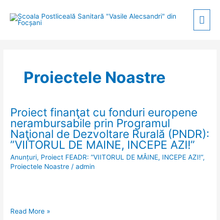
Skip
Mai
to
content
Men
Proiectele Noastre
Proiect finanţat cu fonduri europene
Proiect
nerambursabile prin Programul
finanţat
Naţional de Dezvoltare Rurală (PNDR):
cu
”VIITORUL DE MAINE, INCEPE AZI!”
fonduri
Anunțuri
,
Proiect FEADR: ”VIITORUL DE MÂINE, INCEPE AZI!”
,
europene
Proiectele Noastre
/
admin
nerambursabile
prin
Programul
Naţional
Read More »