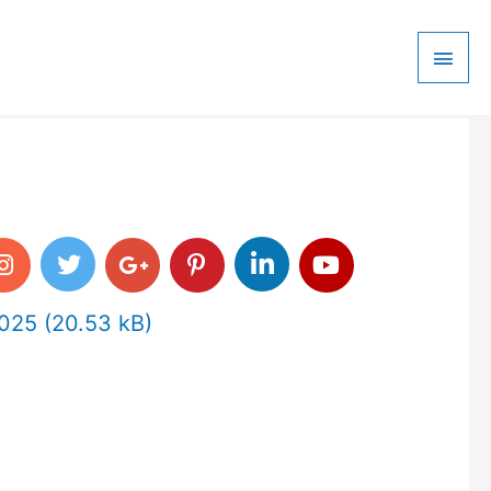
Main
Men
2025