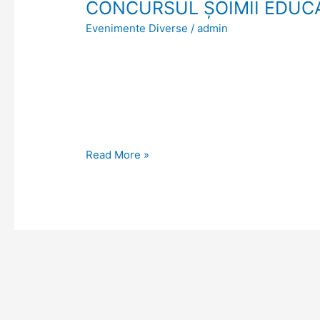
CONCURSUL ȘOIMII EDUCA
CONCURSUL
ȘOIMII
Evenimente Diverse
/
admin
EDUCAȚIEI
Read More »