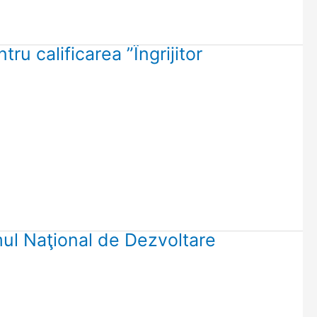
ru calificarea ”Îngrijitor
mul Naţional de Dezvoltare