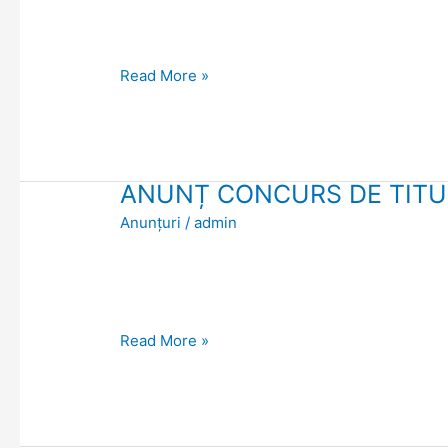
BOALĂ
A
PACIENTULUI”.
Read More »
Ediția
a
VII-
a,
ANUNȚ CONCURS DE TITU
ANUNȚ
15
CONCURS
Anunțuri
/
admin
–
DE
16
TITULARIZARE
aprilie
PE
2025
CATEDRE
Read More »
VACANTE