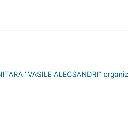
TARĂ ”VASILE ALECSANDRI” organize