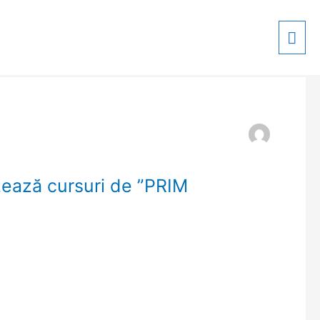
Mai
Men
ază cursuri de ”PRIM