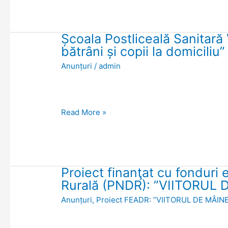
de
”PRIM
AJUTOR”
Școala Postliceală Sanitară V
Școala
bătrâni și copii la domiciliu”
Postliceală
Anunțuri
/
admin
Sanitară
Vasile
Alecsandri
începe
Read More »
înscrierile
pentru
calificarea
”Îngrijitor
Proiect finanţat cu fonduri
Proiect
bătrâni
Rurală (PNDR): ”VIITORUL 
finanţat
și
Anunțuri
,
Proiect FEADR: ”VIITORUL DE MÂINE
cu
copii
fonduri
la
europene