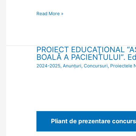
domiciliu”
nerambursabile
Read More »
prin
Programul
Naţional
de
PROIECT EDUCAŢIONAL “A
Dezvoltare
PROIECT
BOALĂ A PACIENTULUI”. Ediți
Rurală
EDUCAŢIONAL
(PNDR):
2024-2025
,
Anunțuri
,
Concursuri
,
Proiectele 
“ASISTENTUL
”VIITORUL
MEDICAL
DE
–
MAINE,
PUNTE
INCEPE
ÎNTRE
AZI!”
STAREA
DE
Pliant de prezentare concurs
SĂNĂTATE
ȘI