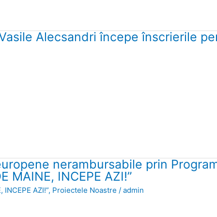
asile Alecsandri începe înscrierile pent
 europene nerambursabile prin Progra
DE MAINE, INCEPE AZI!”
, INCEPE AZI!”
,
Proiectele Noastre
/
admin