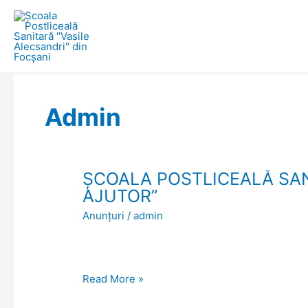
Skip
to
content
Admin
ȘCOALA POSTLICEALĂ SANI
ȘCOALA
AJUTOR”
POSTLICEALĂ
Anunțuri
/
admin
SANITARĂ
”VASILE
ALECSANDRI”
organizează
Read More »
cursuri