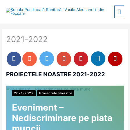
Skip
Mai
to
content
Men
2021-2022
PROIECTELE NOASTRE 2021-2022
2021-2022
Proiectele Noastre
Eveniment –
Nediscriminare pe piata
muncii