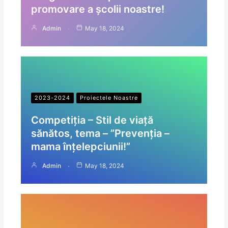
promovare a școlii noastre!
Admin
May 18, 2024
2023-2024
Proiectele Noastre
Competiția – Stil de viață
sănătos, tema – ”Prevenția –
mama înțelepciunii!”
Admin
May 18, 2024