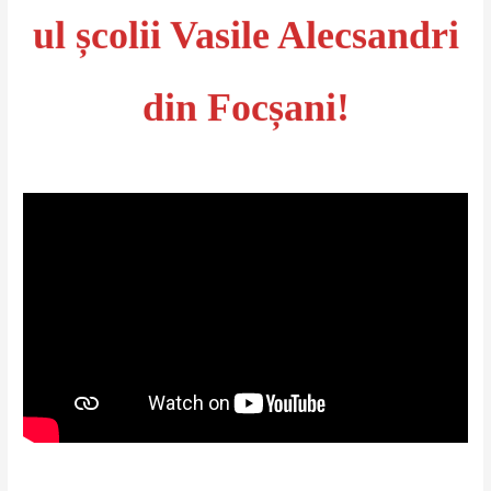
ul școlii Vasile Alecsandri
din Focșani!