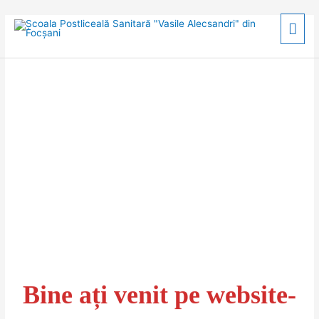
Skip
Mai
to
content
Men
Bine ați venit pe website-