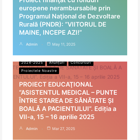
europene nerambursabile prin
Programul Naţional de Dezvoltare
Rurală (PNDR): ”VIITORUL DE
MAINE, INCEPE AZI!”
Admin
May 11, 2025
2024-2025
Anunțuri
Concursuri
Proiectele Noastre
PROIECT EDUCAŢIONAL
“ASISTENTUL MEDICAL – PUNTE
ÎNTRE STAREA DE SĂNĂTATE ȘI
BOALĂ A PACIENTULUI”. Ediția a
VII-a, 15 – 16 aprilie 2025
Admin
Mar 27, 2025