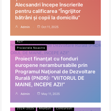
Alecsandri începe înscrierile
pentru calificarea ”Îngrijitor
bătrâni și copii la domiciliu”
Admin
Oct 11, 2025
Anunțuri
Proiect FEADR: ”VIITORUL DE MÂINE, INCEPE
AZI!”
Proiectele Noastre
Proiect finanţat cu fonduri
europene nerambursabile prin
Programul Naţional de Dezvoltare
Rurală (PNDR): ”VIITORUL DE
MAINE, INCEPE AZI!”
Admin
May 11, 2025
2024-2025
Anunțuri
Concursuri