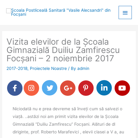
Skip
Main
to
content
Men
Vizita elevilor de la Școala
Gimnazială Duiliu Zamfirescu
Focșani – 2 noiembrie 2017
2017-2018
,
Proiectele Noastre
/ By
admin
Niciodată nu e prea devreme să înveți cum să salvezi o
viață. ..astăzi noi am primit vizita elevilor de la Școala
Gimnazială “Duiliu Zamfirescu” Focșani. Alături de dl
diriginte, prof. Roberto Marafevici , elevii clasei a V a, au