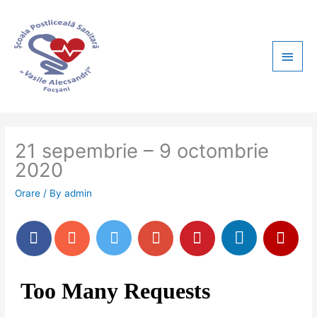
Skip
Main
to
content
Men
21 sepembrie – 9 octombrie
2020
Orare
/ By
admin