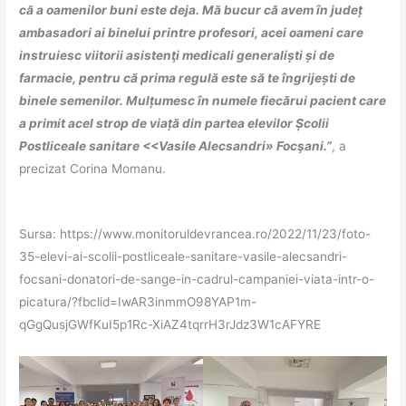
că a oamenilor buni este deja. Mă bucur că avem în județ
ambasadori ai binelui printre profesori, acei oameni care
instruiesc viitorii asistenţi medicali generaliști și de
farmacie, pentru că prima regulă este să te îngrijești de
binele semenilor. Mulțumesc în numele fiecărui pacient care
a primit acel strop de viață din partea elevilor Școlii
Postliceale sanitare <<Vasile Alecsandri» Focşani.”
, a
precizat Corina Momanu.
Sursa: https://www.monitoruldevrancea.ro/2022/11/23/foto-
35-elevi-ai-scolii-postliceale-sanitare-vasile-alecsandri-
focsani-donatori-de-sange-in-cadrul-campaniei-viata-intr-o-
picatura/?fbclid=IwAR3inmmO98YAP1m-
qGgQusjGWfKuI5p1Rc-XiAZ4tqrrH3rJdz3W1cAFYRE