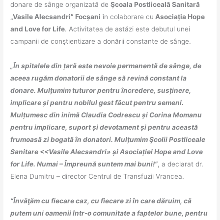
donare de sânge organizată de
Şcoala Postliceală Sanitară
„Vasile Alecsandri” Focșani
în colaborare cu
Asociația Hope
and Love for Life
. Activitatea de astăzi este debutul unei
campanii de conştientizare a donării constante de sânge.
„În spitalele din țară este nevoie permanentă de sânge, de
aceea rugăm donatorii de sânge să revină constant la
donare. Mulțumim tuturor pentru încredere, susținere,
implicare și pentru nobilul gest făcut pentru semeni.
Mulțumesc din inimă Claudia Codrescu și Corina Momanu
pentru implicare, suport și devotament și pentru această
frumoasă zi bogată în donatori. Mulțumim Şcolii Postliceale
Sanitare <<Vasile Alecsandri» și Asociației Hope and Love
for Life. Numai – Împreună suntem mai buni!”
, a declarat dr.
Elena Dumitru – director Centrul de Transfuzii Vrancea.
“Învăţăm cu fiecare caz, cu fiecare zi în care dăruim, că
putem uni oamenii într-o comunitate a faptelor bune, pentru