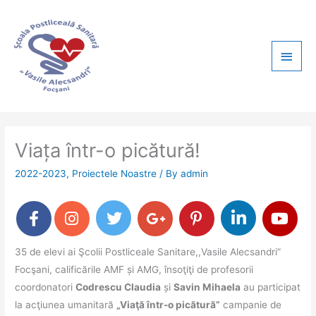
Skip
Main
to
content
Men
Viața într-o picătură!
2022-2023
,
Proiectele Noastre
/ By
admin
35 de elevi ai Şcolii Postliceale Sanitare,,Vasile Alecsandri”
Focşani, calificările AMF și AMG, însoţiţi de profesorii
coordonatori
Codrescu Claudia
și
Savin Mihaela
au participat
la acţiunea umanitară
„Viaţă într-o picătură”
campanie de