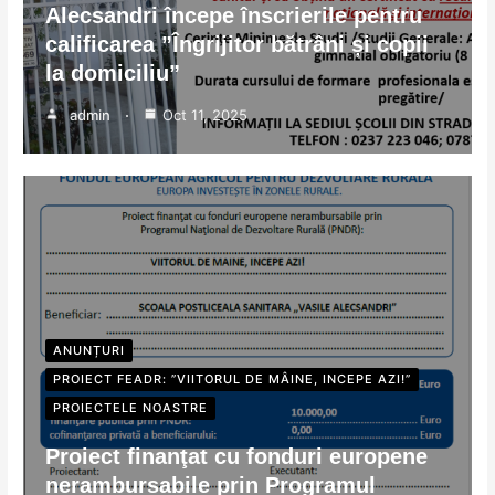
Alecsandri începe înscrierile pentru
calificarea ”Îngrijitor bătrâni și copii
la domiciliu”
admin
Oct 11, 2025
ANUNȚURI
PROIECT FEADR: ”VIITORUL DE MÂINE, INCEPE AZI!”
PROIECTELE NOASTRE
Proiect finanţat cu fonduri europene
nerambursabile prin Programul