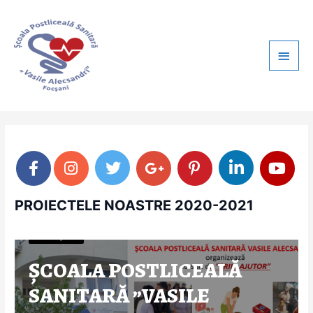
Skip
Main
to
content
Men
PROIECTELE NOASTRE 2020-2021
ANUNȚURI
ȘCOALA POSTLICEALĂ
SANITARĂ ”VASILE