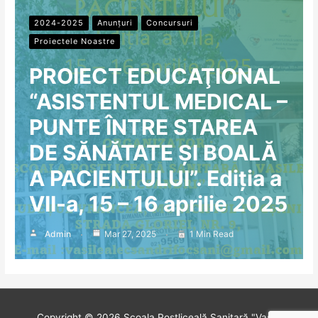
2024-2025
Anunțuri
Concursuri
Proiectele Noastre
PROIECT EDUCAŢIONAL
“ASISTENTUL MEDICAL –
PUNTE ÎNTRE STAREA
DE SĂNĂTATE ȘI BOALĂ
A PACIENTULUI”. Ediția a
VII-a, 15 – 16 aprilie 2025
Admin
Mar 27, 2025
1 Min Read
Copyright © 2026
Școala Postliceală Sanitară "Vasile