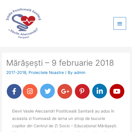
Skip
Main
to
content
Men
Mărășești – 9 februarie 2018
2017-2018
,
Proiectele Noastre
/ By
admin
Elevii Vasile Alecsandri Postliceală Sanitară au adus în
aceasta zi frumoasă de iarna un strop de bucurie
copiilor din Centrul de Zi Socio – Educațional Mărășești.