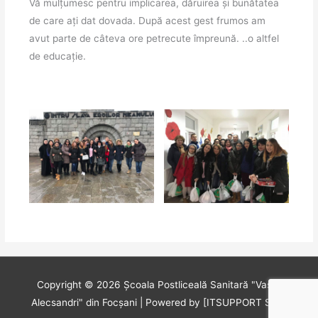
Vă mulțumesc pentru implicarea, dăruirea și bunătatea
de care ați dat dovada. După acest gest frumos am
avut parte de câteva ore petrecute împreună. ..o altfel
de educație.
Copyright © 2026
Școala Postliceală Sanitară "Vasile
Alecsandri" din Focșani
| Powered by [ITSUPPORT SRL]