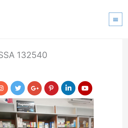
Main
Men
PASSA 132540