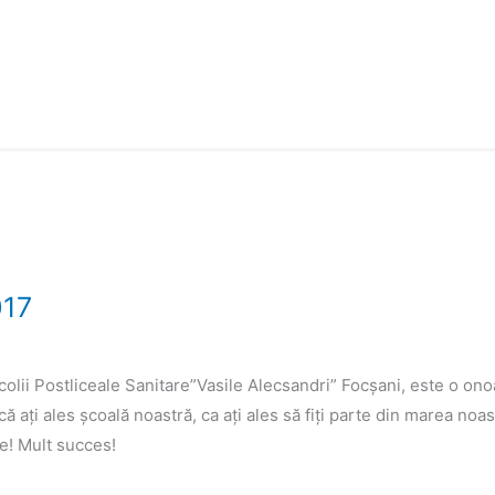
017
 Școlii Postliceale Sanitare”Vasile Alecsandri” Focșani, este o ono
ați ales școală noastră, ca ați ales să fiți parte din marea noas
te! Mult succes!