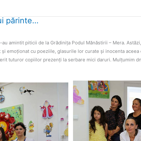
rui părinte…
-au amintit piticii de la Grădinița Podul Mănăstirii – Mera. Astăzi
și emoționat cu poeziile, glasurile lor curate și inocenta aceea 
erit tuturor copiilor prezenți la serbare mici daruri. Mulțumim 