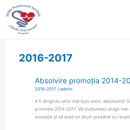
Skip
to
content
2016-2017
Absolvire promoția 2014-2
Absolvire
promoția
2016-2017
/
admin
2014-
A fi diriginta celor mai buni elevi, absolvenții
2017
promoție 2014-2017. Vă mulțumesc dragii mei că 
excepție și să aveți un drum presărat cu reuși