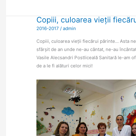
Copiii, culoarea vieții fiecă
Copiii,
culoarea
2016-2017
/
admin
vieții
Copiii, culoarea vieții fiecărui părinte… Asta ne
fiecărui
sfârșit de an unde ne-au cântat, ne-au încântat 
părinte…
Vasile Alecsandri Postliceală Sanitară le-am of
de a le fi alături celor mici!