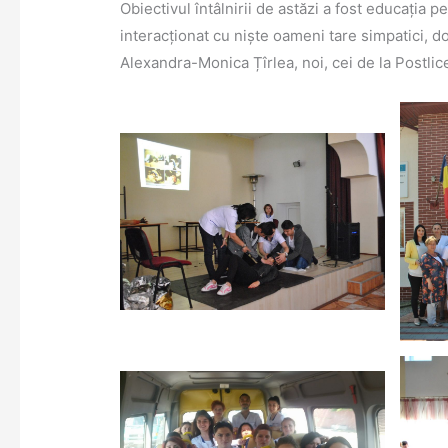
Obiectivul întâlnirii de astăzi a fost educația p
29
interacționat cu niște oameni tare simpatici, d
mai
Alexandra-Monica Țîrlea, noi, cei de la Postlic
–