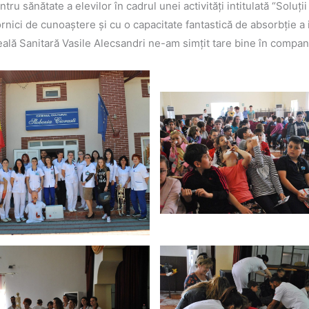
entru sănătate a elevilor în cadrul unei activități intitulată “Soluț
ornici de cunoaștere și cu o capacitate fantastică de absorbție a 
eală Sanitară Vasile Alecsandri ne-am simțit tare bine în compani