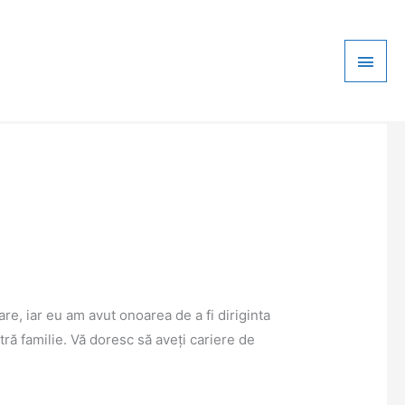
Main
Men
are, iar eu am avut onoarea de a fi diriginta
tră familie. Vă doresc să aveți cariere de