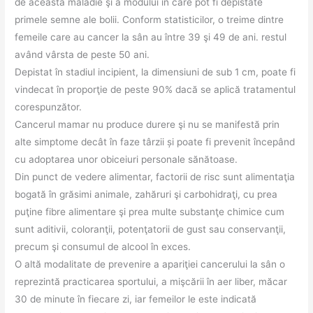
de această maladie şi a modului în care pot fi depistate
primele semne ale bolii. Conform statisticilor, o treime dintre
femeile care au cancer la sân au între 39 şi 49 de ani. restul
având vârsta de peste 50 ani.
Depistat în stadiul incipient, la dimensiuni de sub 1 cm, poate fi
vindecat în proporţie de peste 90% dacă se aplică tratamentul
corespunzător.
Cancerul mamar nu produce durere şi nu se manifestă prin
alte simptome decât în faze târzii și poate fi prevenit începând
cu adoptarea unor obiceiuri personale sănătoase.
Din punct de vedere alimentar, factorii de risc sunt alimentaţia
bogată în grăsimi animale, zahăruri şi carbohidraţi, cu prea
puţine fibre alimentare şi prea multe substanţe chimice cum
sunt aditivii, coloranţii, potenţatorii de gust sau conservanţii,
precum şi consumul de alcool în exces.
O altă modalitate de prevenire a apariţiei cancerului la sân o
reprezintă practicarea sportului, a mişcării în aer liber, măcar
30 de minute în fiecare zi, iar femeilor le este indicată