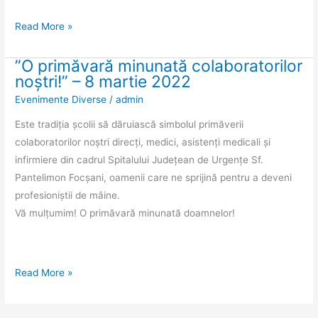
prof.
Marinescu
Read More »
Elena
”O primăvară minunată colaboratorilor
”O
noștri!” – 8 martie 2022
primăvară
Evenimente Diverse
/
admin
minunată
colaboratorilor
Este tradiția școlii să dăruiască simbolul primăverii
noștri!”
colaboratorilor noștri direcți, medici, asistenți medicali și
–
infirmiere din cadrul Spitalului Județean de Urgențe Sf.
8
Pantelimon Focșani, oamenii care ne sprijină pentru a deveni
martie
profesioniștii de mâine.
2022
Vă mulțumim! O primăvară minunată doamnelor!
Read More »