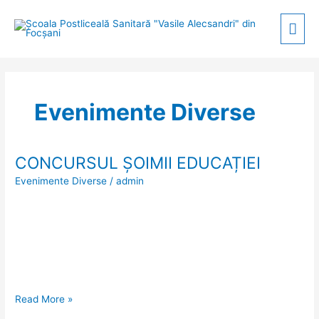
Skip
Mai
to
content
Men
Evenimente Diverse
CONCURSUL ȘOIMII EDUCAȚIEI
CONCURSUL
Evenimente Diverse
/
admin
ȘOIMII
EDUCAȚIEI
Read More »