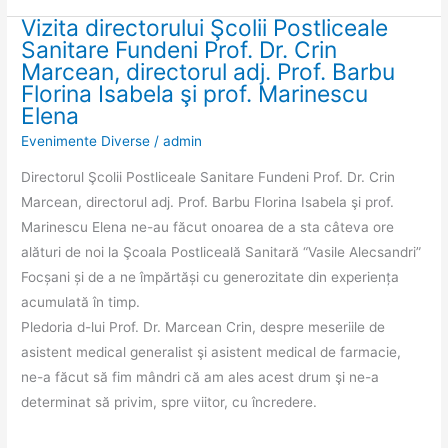
Vizita directorului Şcolii Postliceale
Vizita
Sanitare Fundeni Prof. Dr. Crin
directorului
Marcean, directorul adj. Prof. Barbu
Şcolii
Florina Isabela şi prof. Marinescu
Postliceale
Elena
Sanitare
Evenimente Diverse
/
admin
Fundeni
Directorul Şcolii Postliceale Sanitare Fundeni Prof. Dr. Crin
Prof.
Marcean, directorul adj. Prof. Barbu Florina Isabela şi prof.
Dr.
Marinescu Elena ne-au făcut onoarea de a sta câteva ore
Crin
alături de noi la Şcoala Postliceală Sanitară “Vasile Alecsandri”
Marcean,
Focșani și de a ne împărtăși cu generozitate din experiența
directorul
acumulată în timp.
adj.
Pledoria d-lui Prof. Dr. Marcean Crin, despre meseriile de
Prof.
asistent medical generalist şi asistent medical de farmacie,
Barbu
ne-a făcut să fim mândri că am ales acest drum şi ne-a
Florina
determinat să privim, spre viitor, cu încredere.
Isabela
şi