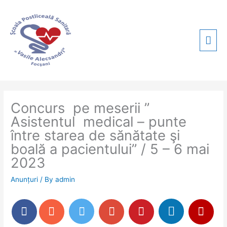
Skip
Mai
to
content
Men
Concurs pe meserii ”
Asistentul medical – punte
între starea de sănătate şi
boală a pacientului” / 5 – 6 mai
2023
Anunțuri
/ By
admin