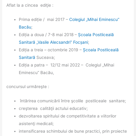
Aflat la a cincea ediţie :
Prima ediție / mai 2017 –
Colegiul „Mihai Eminescu”
Bacău
;
Ediția a doua / 7-8 mai 2018 –
Școala Postliceală
Sanitară „Vasile Alecsandri” Focșani
;
Ediția a treia – octombrie 2019 –
Școala Postliceală
Sanitară
Suceava;
Ediția a patra – 12/12 mai 2022 – Colegiul „Mihai
Eminescu” Bacău,
concursul urmăreşte :
întărirea comunicării între şcolile postliceale sanitare;
creşterea calităţii actului educativ;
dezvoltarea spiritului de competitivitate a viitorilor
asistenţi medicali;
intensificarea schimbului de bune practici, prin proiecte