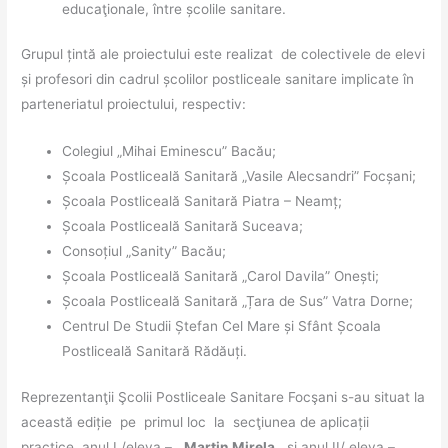
educaţionale, între școlile sanitare.
Grupul țintă ale proiectului este realizat de colectivele de elevi
și profesori din cadrul școlilor postliceale sanitare implicate în
parteneriatul proiectului, respectiv:
Colegiul „Mihai Eminescu” Bacău;
Școala Postliceală Sanitară „Vasile Alecsandri” Focșani;
Școala Postliceală Sanitară Piatra – Neamț;
Școala Postliceală Sanitară Suceava;
Consoțiul „Sanity” Bacău;
Școala Postliceală Sanitară „Carol Davila” Onești;
Școala Postliceală Sanitară „Țara de Sus” Vatra Dorne;
Centrul De Studii Ștefan Cel Mare și Sfânt Școala
Postliceală Sanitară Rădăuți.
Reprezentanţii Şcolii Postliceale Sanitare Focşani s-au situat la
această ediție pe primul loc la secţiunea de aplicații
practice, anul I /eleva –
Martin Mirela
și anul II/ eleva –